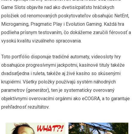
Game Slots
objavíte nad ako dvetisícpäťsto hráčskych
položiek od renomovaných poskytovateľov obsahujúc NetEnt,
Microgaming, Pragmatic Play i Evolution Gaming. Každá hra
podlieha prísnym testovaním, čo dokážeme zaručili férovosť a
vysokú kvalitu vizuálneho spracovania.
Toto portfólio disponuje tradičné automaty, videosloty hry
obsahujúce progresívnymi jackpotmi, kasínové tituly takéže
dvadsaťjedna i ruleta, takéže aj živé kasíno so skúsenými
krupiérmi. Všetky položky používajú systém náhodných
parametrov (generátor), ten je systematicky overovaný
objektívnymi overovacími orgánmi ako eCOGRA, a to garantuje
prehľadnosť rezultátov.