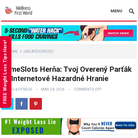
MENU
FREE Weight Loss Tips Here!
HOME
UNCATEGORIZED
GameSlots Herňa: Tvoj Overený Parťák
na Internetové Hazardné Hranie
HEALTH & FITNESS
MAR 24, 2026
COMMENTS OFF