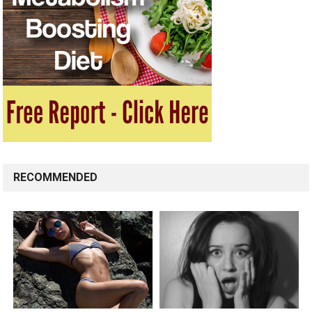
RECOMMENDED