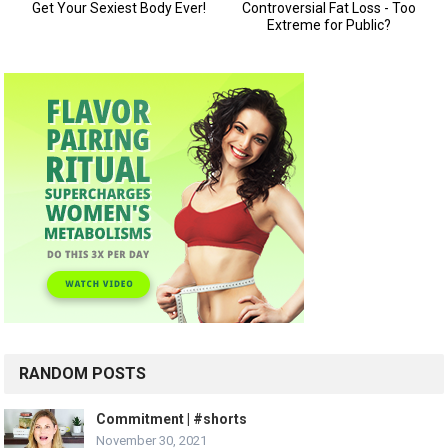
RANDOM POSTS
Commitment | #shorts
November 30, 2021