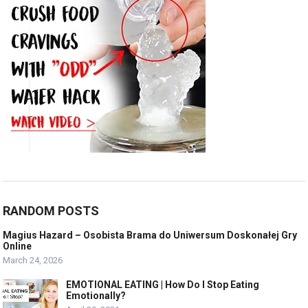
RANDOM POSTS
Magius Hazard – Osobista Brama do Uniwersum Doskonałej Gry
Online
March 24, 2026
EMOTIONAL EATING | How Do I Stop Eating
Emotionally?