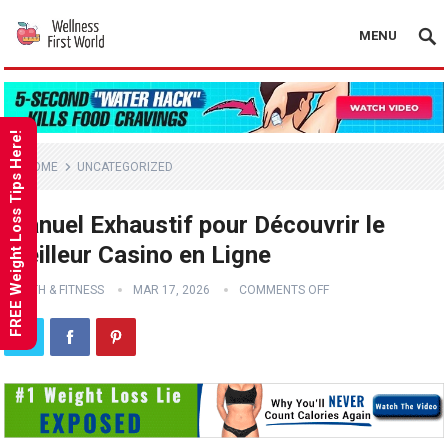
MENU
FREE Weight Loss Tips Here!
HOME
UNCATEGORIZED
Manuel Exhaustif pour Découvrir le
Meilleur Casino en Ligne
HEALTH & FITNESS
MAR 17, 2026
COMMENTS OFF