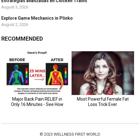
Estrategias avanzadas en Chicken Trains
August 3, 2026
Explore Game Mechanics in Plinko
August 2, 2026
RECOMMENDED
© 2023
WELLNESS FIRST WORLD