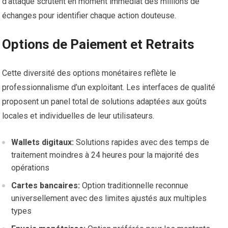
d’attaque scrutent en moment immédiat des millions de
échanges pour identifier chaque action douteuse.
Options de Paiement et Retraits
Cette diversité des options monétaires reflète le
professionnalisme d’un exploitant. Les interfaces de qualité
proposent un panel total de solutions adaptées aux goûts
locales et individuelles de leur utilisateurs.
Wallets digitaux:
Solutions rapides avec des temps de
traitement moindres à 24 heures pour la majorité des
opérations
Cartes bancaires:
Option traditionnelle reconnue
universellement avec des limites ajustés aux multiples
types