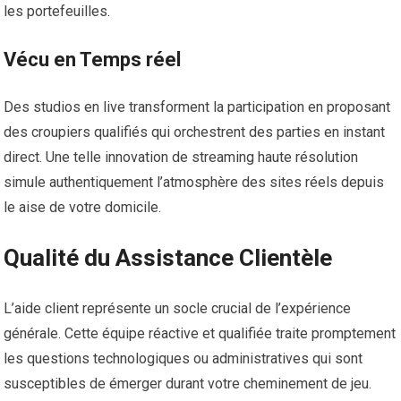
les portefeuilles.
Vécu en Temps réel
Des studios en live transforment la participation en proposant
des croupiers qualifiés qui orchestrent des parties en instant
direct. Une telle innovation de streaming haute résolution
simule authentiquement l’atmosphère des sites réels depuis
le aise de votre domicile.
Qualité du Assistance Clientèle
L’aide client représente un socle crucial de l’expérience
générale. Cette équipe réactive et qualifiée traite promptement
les questions technologiques ou administratives qui sont
susceptibles de émerger durant votre cheminement de jeu.