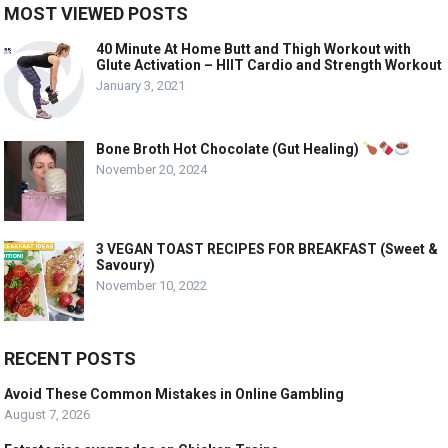
MOST VIEWED POSTS
40 Minute At Home Butt and Thigh Workout with
Glute Activation – HIIT Cardio and Strength Workout
January 3, 2021
Bone Broth Hot Chocolate (Gut Healing)
November 20, 2024
3 VEGAN TOAST RECIPES FOR BREAKFAST (Sweet &
Savoury)
November 10, 2022
RECENT POSTS
Avoid These Common Mistakes in Online Gambling
August 7, 2026