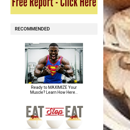
RECOMMENDED