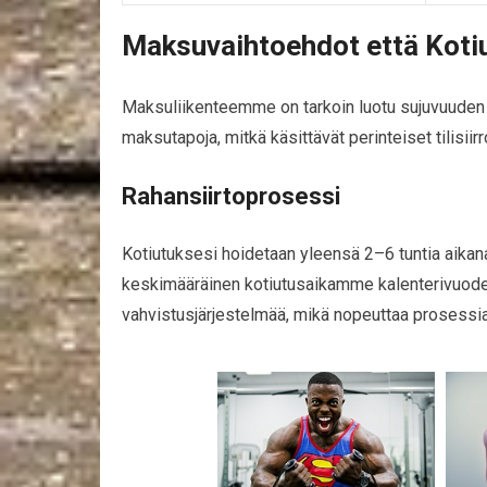
Maksuvaihtoehdot että Koti
Maksuliikenteemme on tarkoin luotu sujuvuuden 
maksutapoja, mitkä käsittävät perinteiset tilisiir
Rahansiirtoprosessi
Kotiutuksesi hoidetaan yleensä 2–6 tuntia aikana
keskimääräinen kotiutusaikamme kalenterivuode
vahvistusjärjestelmää, mikä nopeuttaa prosessia 