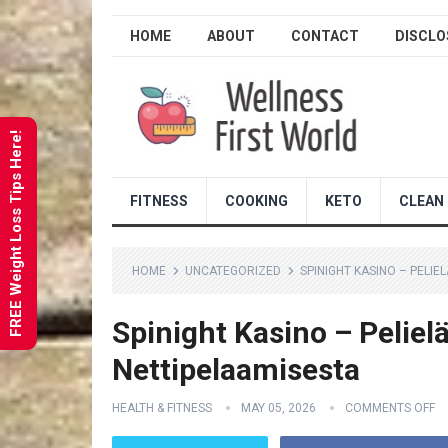
HOME
ABOUT
CONTACT
DISCLO
FREE Weight Loss Tips Here!
FITNESS
COOKING
KETO
CLEAN 
HOME
UNCATEGORIZED
SPINIGHT KASINO – PELI
Spinight Kasino – Pelie
Nettipelaamisesta
HEALTH & FITNESS
MAY 05, 2026
COMMENTS OFF