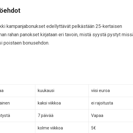
töehdot
ikki kampanjabonukset edellyttävät pelkästään 25-kertaisen
an rahan panokset kirjataan eri tavoin, mistä syystä pystyt miss
si poistaen bonusehdon.
aa
kuukausi
viisi euroa
ainen
kaksi viikkoa
ei rajoitusta
ätystä
7 päivää
Vapaa
kolme viikkoa
5€