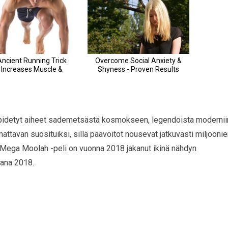
n pidetyt aiheet sademetsästä kosmokseen, legendoista modernii
tavan suosituiksi, sillä päävoitot nousevat jatkuvasti miljoonie
 Mega Moolah -peli on vuonna 2018 jakanut ikinä nähdyn
kana 2018.