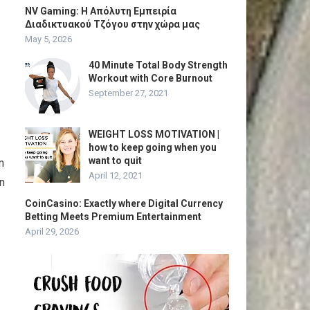
NV Gaming: Η Απόλυτη Εμπειρία
Διαδικτυακού Τζόγου στην χώρα μας
May 5, 2026
40 Minute Total Body Strength
Workout with Core Burnout
September 27, 2021
WEIGHT LOSS MOTIVATION |
how to keep going when you
want to quit
n
April 12, 2021
n
CoinCasino: Exactly where Digital Currency
Betting Meets Premium Entertainment
April 29, 2026