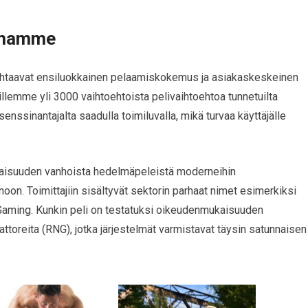
oimamme
ohtaavat ensiluokkainen pelaamiskokemus ja asiakaskeskeinen
illemme yli 3000 vaihtoehtoista pelivaihtoehtoa tunnetuilta
isenssinantajalta saadulla toimiluvalla, mikä turvaa käyttäjälle
naisuuden vanhoista hedelmäpeleistä moderneihin
oon. Toimittajiin sisältyvät sektorin parhaat nimet esimerkiksi
Gaming. Kunkin peli on testatuksi oikeudenmukaisuuden
oreita (RNG), jotka järjestelmät varmistavat täysin satunnaisen