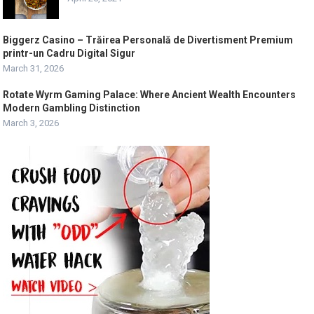
Biggerz Casino – Trăirea Personală de Divertisment Premium
printr-un Cadru Digital Sigur
March 31, 2026
Rotate Wyrm Gaming Palace: Where Ancient Wealth Encounters
Modern Gambling Distinction
March 3, 2026