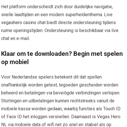
Het platform onderscheidt zich door duidelijke navigatie,
snelle laadtijden en een modern superheldenthema. Live
vegashero casino
chat biedt directe ondersteuning tijdens
ruime openingstijden. Ondersteuning is beschikbaar via live
chat en e-mail.
Klaar om te downloaden? Begin met spelen
op mobiel
Voor Nederlandse spelers betekent dit dat spellen
onafhankelijk worden getest, tegoeden gescheiden worden
beheerd en betalingen via beveiligde verbindingen verlopen.
Stortingen en uitbetalingen kunnen rechtstreeks vanuit de
mobiele kassa worden gedaan, waarbij functies als Touch ID
of Face ID het inloggen versnellen. Daarnaast is Vegas Hero
NL via mobiele data of wifi net zo snel en stabiel als op