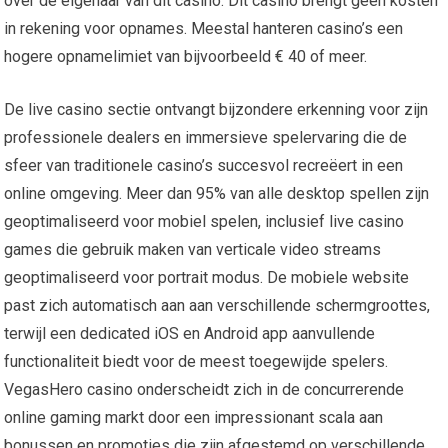
over de eigenaar van dit casino. Dit casino brengt geen kosten
in rekening voor opnames. Meestal hanteren casino’s een
hogere opnamelimiet van bijvoorbeeld € 40 of meer.
De live casino sectie ontvangt bijzondere erkenning voor zijn
professionele dealers en immersieve spelervaring die de
sfeer van traditionele casino’s succesvol recreëert in een
online omgeving. Meer dan 95% van alle desktop spellen zijn
geoptimaliseerd voor mobiel spelen, inclusief live casino
games die gebruik maken van verticale video streams
geoptimaliseerd voor portrait modus. De mobiele website
past zich automatisch aan aan verschillende schermgroottes,
terwijl een dedicated iOS en Android app aanvullende
functionaliteit biedt voor de meest toegewijde spelers.
VegasHero casino onderscheidt zich in de concurrerende
online gaming markt door een impressionant scala aan
bonussen en promoties die zijn afgestemd op verschillende