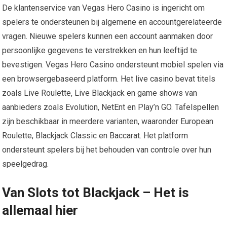
De klantenservice van Vegas Hero Casino is ingericht om
spelers te ondersteunen bij algemene en accountgerelateerde
vragen. Nieuwe spelers kunnen een account aanmaken door
persoonlijke gegevens te verstrekken en hun leeftijd te
bevestigen. Vegas Hero Casino ondersteunt mobiel spelen via
een browsergebaseerd platform. Het live casino bevat titels
zoals Live Roulette, Live Blackjack en game shows van
aanbieders zoals Evolution, NetEnt en Play’n GO. Tafelspellen
zijn beschikbaar in meerdere varianten, waaronder European
Roulette, Blackjack Classic en Baccarat. Het platform
ondersteunt spelers bij het behouden van controle over hun
speelgedrag.
Van Slots tot Blackjack – Het is
allemaal hier