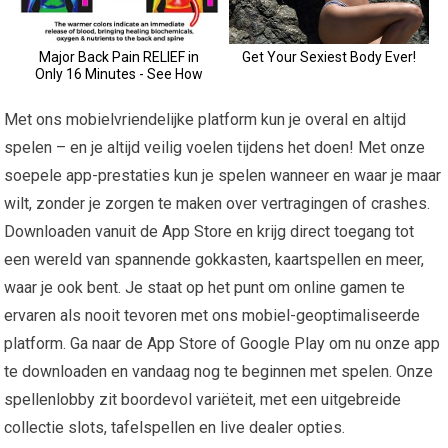
Met ons mobielvriendelijke platform kun je overal en altijd
spelen – en je altijd veilig voelen tijdens het doen! Met onze
soepele app-prestaties kun je spelen wanneer en waar je maar
wilt, zonder je zorgen te maken over vertragingen of crashes.
Downloaden vanuit de App Store en krijg direct toegang tot
een wereld van spannende gokkasten, kaartspellen en meer,
waar je ook bent. Je staat op het punt om online gamen te
ervaren als nooit tevoren met ons mobiel-geoptimaliseerde
platform. Ga naar de App Store of Google Play om nu onze app
te downloaden en vandaag nog te beginnen met spelen. Onze
spellenlobby zit boordevol variëteit, met een uitgebreide
collectie slots, tafelspellen en live dealer opties.