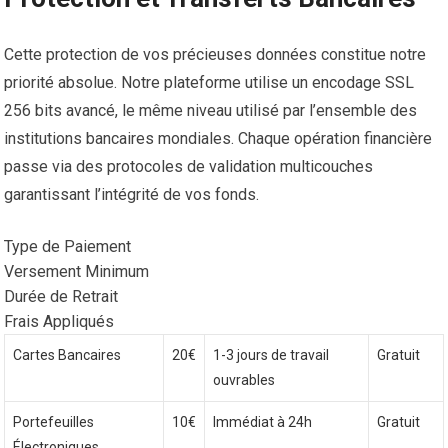
Cette protection de vos précieuses données constitue notre
priorité absolue. Notre plateforme utilise un encodage SSL
256 bits avancé, le même niveau utilisé par l’ensemble des
institutions bancaires mondiales. Chaque opération financière
passe via des protocoles de validation multicouches
garantissant l’intégrité de vos fonds.
Type de Paiement
Versement Minimum
Durée de Retrait
Frais Appliqués
Cartes Bancaires
20€
1-3 jours de travail
Gratuit
ouvrables
Portefeuilles
10€
Immédiat à 24h
Gratuit
Électroniques