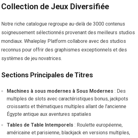
Collection de Jeux Diversifiée
Notre riche catalogue regroupe au-delà de 3000 contenus
soigneusement sélectionnés provenant des meilleurs studios
mondiaux. Whaleplay Platform collabore avec des studios
reconnus pour offrir des graphismes exceptionnels et des
systèmes de jeu novatrices.
Sections Principales de Titres
Machines à sous modernes à Sous Modernes
: Des
multiples de slots avec caractéristiques bonus, jackpots
croissants et thématiques multiples allant de l’ancienne
Égypte antique aux aventures spatiales
Tables de Table Intemporels
: Roulette européenne,
américaine et parisienne, blackjack en versions multiples,