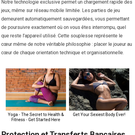
Notre technologie exclusive permet un chargement rapide des
jeux, même sur réseau mobile limitée. Les parties de jeu
demeurent automatiquement sauvegardées, vous permettant
de poursuivre exactement où on vous êtes interrompu, quel
que reste l’appareil utilisé. Cette souplesse représente le
cœur même de notre véritable philosophie : placer le joueur au
cœur de chaque orientation technique et organisationnelle.
Protection et Transferts Bancaires