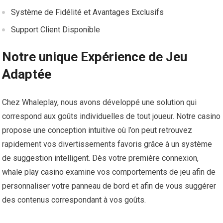
Système de Fidélité et Avantages Exclusifs
Support Client Disponible
Notre unique Expérience de Jeu
Adaptée
Chez Whaleplay, nous avons développé une solution qui
correspond aux goûts individuelles de tout joueur. Notre casino
propose une conception intuitive où l’on peut retrouvez
rapidement vos divertissements favoris grâce à un système
de suggestion intelligent. Dès votre première connexion,
whale play casino
examine vos comportements de jeu afin de
personnaliser votre panneau de bord et afin de vous suggérer
des contenus correspondant à vos goûts.