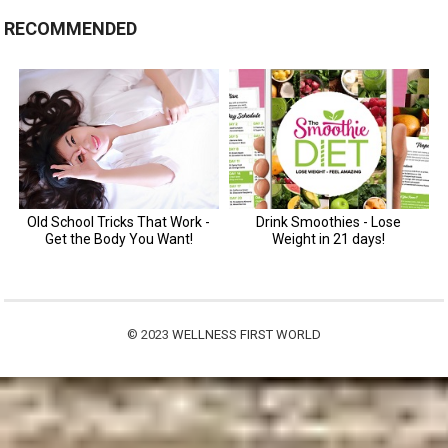
RECOMMENDED
© 2023
WELLNESS FIRST WORLD