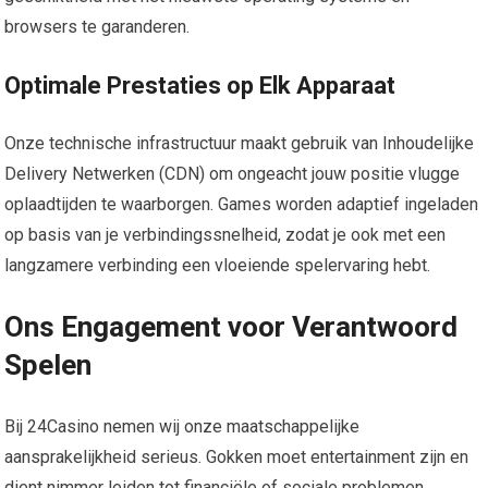
browsers te garanderen.
Optimale Prestaties op Elk Apparaat
Onze technische infrastructuur maakt gebruik van Inhoudelijke
Delivery Netwerken (CDN) om ongeacht jouw positie vlugge
oplaadtijden te waarborgen. Games worden adaptief ingeladen
op basis van je verbindingssnelheid, zodat je ook met een
langzamere verbinding een vloeiende spelervaring hebt.
Ons Engagement voor Verantwoord
Spelen
Bij 24Casino nemen wij onze maatschappelijke
aansprakelijkheid serieus. Gokken moet entertainment zijn en
dient nimmer leiden tot financiële of sociale problemen.