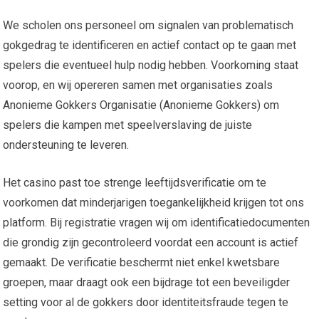
We scholen ons personeel om signalen van problematisch
gokgedrag te identificeren en actief contact op te gaan met
spelers die eventueel hulp nodig hebben. Voorkoming staat
voorop, en wij opereren samen met organisaties zoals
Anonieme Gokkers Organisatie (Anonieme Gokkers) om
spelers die kampen met speelverslaving de juiste
ondersteuning te leveren.
Het casino past toe strenge leeftijdsverificatie om te
voorkomen dat minderjarigen toegankelijkheid krijgen tot ons
platform. Bij registratie vragen wij om identificatiedocumenten
die grondig zijn gecontroleerd voordat een account is actief
gemaakt. De verificatie beschermt niet enkel kwetsbare
groepen, maar draagt ook een bijdrage tot een beveiligder
setting voor al de gokkers door identiteitsfraude tegen te