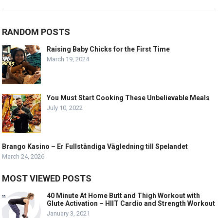
RANDOM POSTS
Raising Baby Chicks for the First Time
March 19, 2024
You Must Start Cooking These Unbelievable Meals
July 10, 2022
Brango Kasino – Er Fullständiga Vägledning till Spelandet
March 24, 2026
MOST VIEWED POSTS
40 Minute At Home Butt and Thigh Workout with
Glute Activation – HIIT Cardio and Strength Workout
January 3, 2021