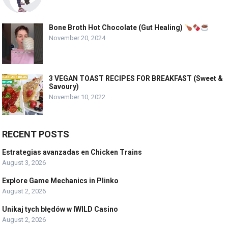
Bone Broth Hot Chocolate (Gut Healing)
November 20, 2024
3 VEGAN TOAST RECIPES FOR BREAKFAST (Sweet &
Savoury)
November 10, 2022
RECENT POSTS
Estrategias avanzadas en Chicken Trains
August 3, 2026
Explore Game Mechanics in Plinko
August 2, 2026
Unikaj tych błędów w IWILD Casino
August 2, 2026