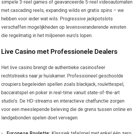
simpele 3-reel games of geavanceerde 5-reel videoautomaten
met cascading reels, expanding wilds en gratis spins – we
hebben voor ieder wat wils. Progressive jackpotslots
verschaffen mogelijkheden op levensveranderende winsten
die regelmatig in het miljoenen euro’s lopen.
Live Casino met Professionele Dealers
Het live casino brengt de authentieke casinosfeer
rechtstreeks naar je huiskamer. Professioneel geschoolde
croupiers begeleiden spellen zoals blackjack, roulettespel,
baccaratspel en poker in real-time vanuit state-of-the-art
studio’s. De HD-streams en interactieve chatfunctie zorgen
voor een meeslepende beleving die de grens tussen online en
landgebonden spelen doet vervagen.
Europese Roulette:
Klassiek tafelspel met enkel één zero