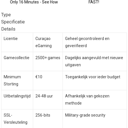
Type
Specificatie
Details
Licentie
Curaçao
Geheel gecontroleerd en
eGaming
geverifieerd
Gamecollectie
2500+ games
Dagelijks aangevuld met nieuwe
uitgaven
Minimum
€10
Toegankelijk voor ieder budget
Storting
Uitbetalingstijd
24-48 uur
Afhankelijk van gekozen
methode
SSL-
256-bits
Military-grade security
Versleuteling