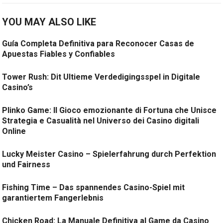
YOU MAY ALSO LIKE
Guía Completa Definitiva para Reconocer Casas de
Apuestas Fiables y Confiables
Tower Rush: Dit Ultieme Verdedigingsspel in Digitale
Casino’s
Plinko Game: Il Gioco emozionante di Fortuna che Unisce
Strategia e Casualità nel Universo dei Casino digitali
Online
Lucky Meister Casino – Spielerfahrung durch Perfektion
und Fairness
Fishing Time – Das spannendes Casino-Spiel mit
garantiertem Fangerlebnis
Chicken Road: La Manuale Definitiva al Game da Casino