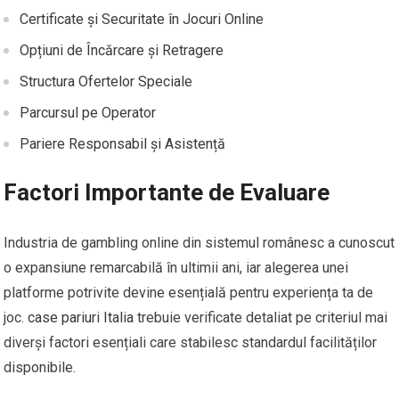
Certificate și Securitate în Jocuri Online
Opțiuni de Încărcare și Retragere
Structura Ofertelor Speciale
Parcursul pe Operator
Pariere Responsabil și Asistență
Factori Importante de Evaluare
Industria de gambling online din sistemul românesc a cunoscut
o expansiune remarcabilă în ultimii ani, iar alegerea unei
platforme potrivite devine esențială pentru experiența ta de
joc.
case pariuri Italia
trebuie verificate detaliat pe criteriul mai
diverși factori esențiali care stabilesc standardul facilităților
disponibile.