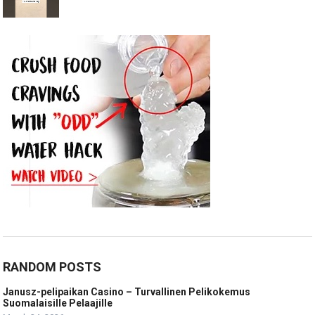
RANDOM POSTS
Janusz-pelipaikan Casino – Turvallinen Pelikokemus
Suomalaisille Pelaajille