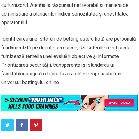
cu furnizorul. Atenția la răspunsul nefavorabil și maniera de
administrare a plângerilor indică seriozitatea și onestitatea
operatorului.
Identificarea unei site-uri de betting este o hotărâre personală
fundamentată pe dorințe personale, dar criteriile menționate
furnizează temelia unei evaluări obiective și informate.
Prioritizarea securității, transparenței și standardului
facilităților asigură o trăire favorabilă și responsabilă în
universul bettingului online.