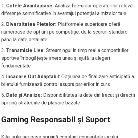
Cotele Avantajoase:
Analiza fee-urilor operatorilor relevă
diferențe semnificative în avantajul potențial a mizelor tale
Diversitatea Piețelor:
Platformele superioare oferă
numeroase de opțiuni pe competiție, de la scoruri standard
până la date detaliate
Transmisie Live:
Streamingul în timp real a competițiilor
sportive îmbogățește imersiunea și ajută la alegeri
fundamentate
Încasare Out Adaptabil:
Opțiunea de finalizare anticipată a
biletului furnizează control asupra parierilor în curs
Date și Analize:
Disponibilitatea la date din trecut și direcții
sprijină strategiile de plasare bazate
Gaming Responsabil și Suport
Site-urile serioase sprijină constant conceptele jocului