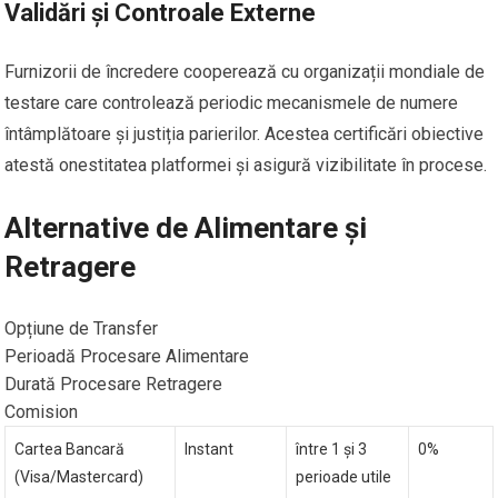
Validări și Controale Externe
Furnizorii de încredere cooperează cu organizații mondiale de
testare care controlează periodic mecanismele de numere
întâmplătoare și justiția parierilor. Acestea certificări obiective
atestă onestitatea platformei și asigură vizibilitate în procese.
Alternative de Alimentare și
Retragere
Opțiune de Transfer
Perioadă Procesare Alimentare
Durată Procesare Retragere
Comision
Cartea Bancară
Instant
între 1 și 3
0%
(Visa/Mastercard)
perioade utile